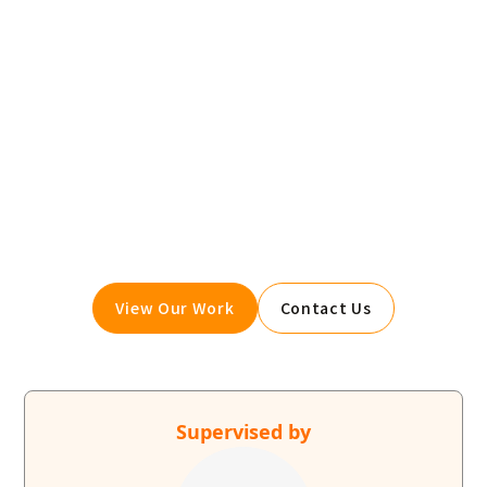
Give your website a boost.
Booost is a web development service specializing in
the no-code tool "Webflow."
We maximize your website's customer acquisition
power through three optimizations: design,
marketing, and translation.
View Our Work
Contact Us
Supervised by