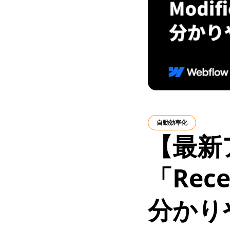
自動効率化
【最新
「Rece
分かり